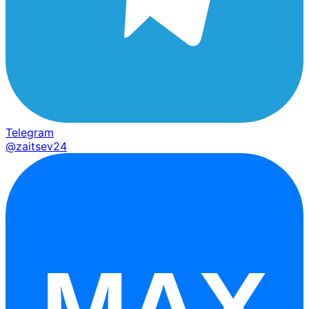
Telegram
@zaitsev24
MAX