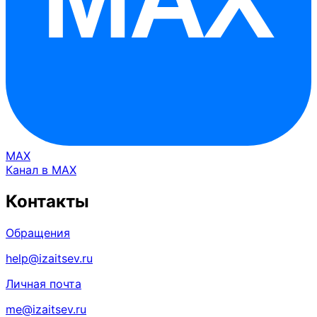
MAX
Канал в MAX
Контакты
Обращения
help@izaitsev.ru
Личная почта
me@izaitsev.ru